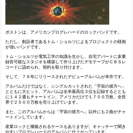
ボストンは、アメリカンプログレハードのロックバンドです。
ただし、創設者であるトム・ショルツによるプロジェクトの様相
が強いバンドです。
トム・ショルツが電気工学の知識を生かし、自宅アパートに多重
録音可能なスタジオを構築して作り上げたデモテープがＣＢＳ
レ
コード
に認められ、契約を取り付けます。
そして、７６年にリリースされたデビューアルバムが本作です。
アルバムだけではなく、シングルカットされた「宇宙の彼方へ」
とともに大ヒット、アルバムは全米最高位３位を記録するととも
に１４２週もチャートイン、アメリカだけで１７００万枚、全世
界で２５００万枚を売り上げています。
また、このアルバムからは「宇宙の彼方へ」以外にも２曲がチャ
ートインしています。
産業ロックと揶揄されるケースもありますが、キャッチーで聞き
やすいプログレハードのアルバムに仕上がっています。