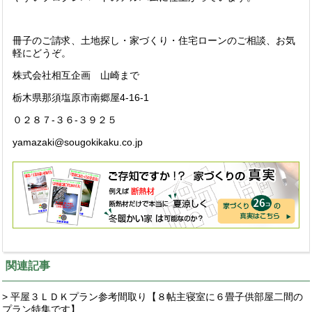
冊子のご請求、土地探し・家づくり・住宅ローンのご相談、お気
軽にどうぞ。
株式会社相互企画 山崎まで
栃木県那須塩原市南郷屋4-16-1
０２８７-３６-３９２５
yamazaki@sougokikaku.co.jp
関連記事
> 平屋３ＬＤＫプラン参考間取り【８帖主寝室に６畳子供部屋二間の
プラン特集です】