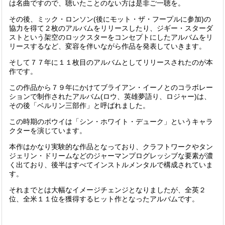
は名曲ですので、聴いたことのない方は是非ご一聴を。
その後、ミック・ロンソン(後にモット・ザ・フープルに参加)の
協力を得て２枚のアルバムをリリースしたり、ジギー・スターダ
ストという架空のロックスターをコンセプトにしたアルバムをリ
リースするなど、変容を伴いながら作品を発表していきます。
そして７７年に１１枚目のアルバムとしてリリースされたのが本
作です。
この作品から７９年にかけて
ブライアン・イーノ
とのコラボレー
ションで制作されたアルバム(
ロウ
、
英雄夢語り
、
ロジャー
)は、
その後「
ベルリン三部作
」と呼ばれました。
この時期のボウイは「シン・ホワイト・デューク」というキャラ
クターを演じています。
本作はかなり実験的な作品となっており、
クラフトワーク
や
タン
ジェリン・ドリーム
などのジャーマンプログレッシブな要素が濃
く出ており、後半はすべて
インスト
ルメンタルで構成されていま
す。
それまでとは大幅なイメージチェンジとなりましたが、全英２
位、全米１１位を獲得するヒット作となったアルバムです。