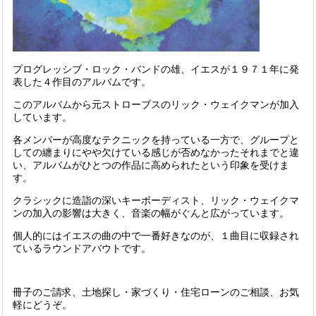
プログレッシブ・ロック
・
バンド
の雄、
イエス
が１９７１年に発
表した４作目のアルバムです。
このアルバムから元
ストローブス
の
リック・ウェイクマン
が加入
しています。
各メンバーが高度なテクニックを持っている一方で、グループと
しての纏まりにやや欠けている感じが否めなかったそれまでと違
い、アルバムがひとつの作品に高められたという印象を受けま
す。
クラシックに造詣の深いキーボーディスト、リック・ウェイクマ
ンの加入の影響は大きく、音楽の幅がぐんと広がっています。
個人的にはイエスの曲の中で一番好きなのが、１曲目に収録され
ているラウンドアバウトです。
冊子のご請求、土地探し・家づくり・住宅ローンのご相談、お気
軽にどうぞ。