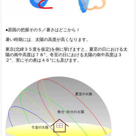
●原因の把握その５／暑さはどこからⅠ
暑い時期には、太陽の高度が高くなります。
東京(北緯３５度を仮定)を例に挙げますと、夏至の日における太
陽の南中高度は７８°、冬至の日における太陽の南中高度は３
２°、実にその差は４６°にも及びます。