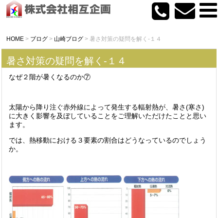
HOME
>
ブログ
>
山崎ブログ
>
暑さ対策の疑問を解く-１４
暑さ対策の疑問を解く-１４
なぜ２階が暑くなるのか⑦
太陽から降り注ぐ赤外線によって発生する輻射熱が、暑さ(寒さ)
に大きく影響を及ぼしていることをご理解いただけたことと思い
ます。
では、熱移動における３要素の割合はどうなっているのでしょう
か。