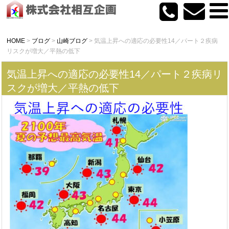
HOME
>
ブログ
>
山崎ブログ
>
気温上昇への適応の必要性14／パート２疾病
リスクが増大／平熱の低下
気温上昇への適応の必要性14／パート２疾病リ
スクが増大／平熱の低下