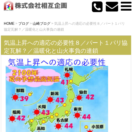
HOME
>
ブログ
>
山崎ブログ
>
気温上昇への適応の必要性８／パート１パリ
協定瓦解？／温暖化と山火事負の連鎖
気温上昇への適応の必要性８／パート１パリ協
定瓦解？／温暖化と山火事負の連鎖