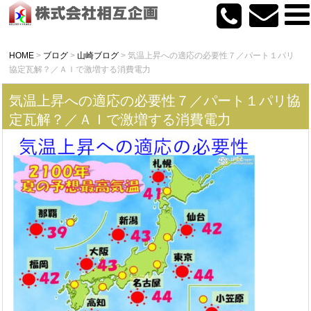
HOME
>
ブログ
>
山崎ブログ
>
気温上昇への適応の必要性７／パート１パリ
協定瓦解？／ＡＩで激増する消費電力
気温上昇への適応の必要性７／パート１パリ協
定瓦解？／ＡＩで激増する消費電力