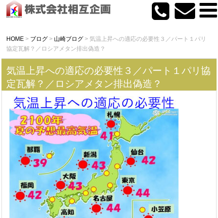
HOME
>
ブログ
>
山崎ブログ
>
気温上昇への適応の必要性３／パート１パリ
協定瓦解？／ロシアメタン排出偽造？
気温上昇への適応の必要性３／パート１パリ協
定瓦解？／ロシアメタン排出偽造？