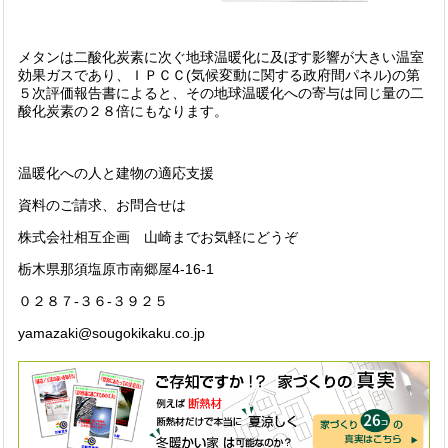
メタンは二酸化炭素に次ぐ地球温暖化に及ぼす影響が大きい温室
効果ガスであり、ＩＰＣＣ(気候変動に関する政府間パネル)の第
５次評価報告書によると、その地球温暖化への寄与は同じ量の二
酸化炭素の２８倍にもなります。
温暖化への人と建物の適応支援
資料のご請求、お問合せは
株式会社相互企画 山崎までお気軽にどうぞ
栃木県那須塩原市南郷屋4-16-1
０２８７-３６-３９２５
yamazaki@sougokikaku.co.jp