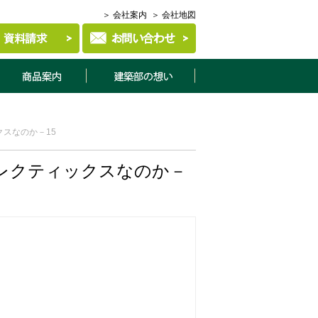
＞ 会社案内
＞ 会社地図
商品案内
建築部について
スなのか－15
レクティックスなのか－