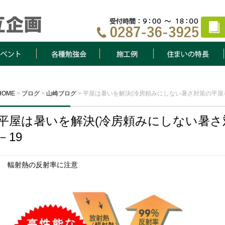
ト
各種勉強会
施工例
住まいの特長
HOME
>
ブログ
>
山崎ブログ
>
平屋は暑いを解決(冷房頼みにしない暑さ対策の平屋を建
平屋は暑いを解決(冷房頼みにしない暑さ対
－19
輻射熱の反射率に注意