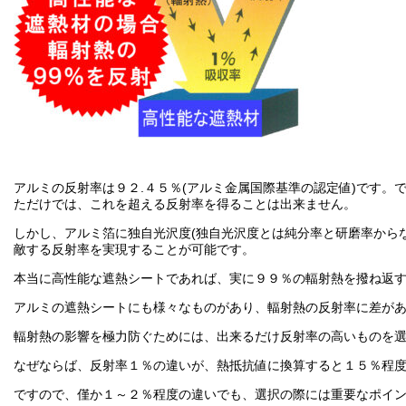
アルミの反射率は９２.４５％(アルミ金属国際基準の認定値)です。
ただけでは、これを超える反射率を得ることは出来ません。
しかし、アルミ箔に独自光沢度(独自光沢度とは純分率と研磨率から
敵する反射率を実現することが可能です。
本当に高性能な遮熱シートであれば、実に９９％の輻射熱を撥ね返
アルミの遮熱シートにも様々なものがあり、輻射熱の反射率に差が
輻射熱の影響を極力防ぐためには、出来るだけ反射率の高いものを
なぜならば、反射率１％の違いが、熱抵抗値に換算すると１５％程
ですので、僅か１～２％程度の違いでも、選択の際には重要なポイ