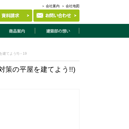
＞ 会社案内
＞ 会社地図
商品案内
建築部について
てよう!!)－19
策の平屋を建てよう!!)