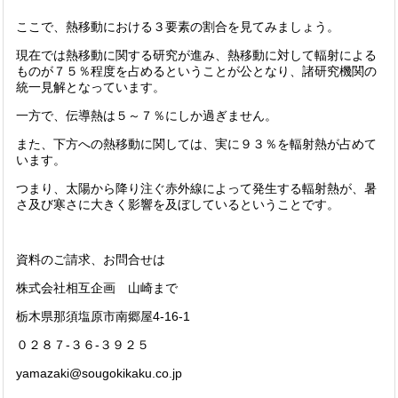
ここで、熱移動における３要素の割合を見てみましょう。
現在では熱移動に関する研究が進み、熱移動に対して輻射による
ものが７５％程度を占めるということが公となり、諸研究機関の
統一見解となっています。
一方で、伝導熱は５～７％にしか過ぎません。
また、下方への熱移動に関しては、実に９３％を輻射熱が占めて
います。
つまり、太陽から降り注ぐ赤外線によって発生する輻射熱が、暑
さ及び寒さに大きく影響を及ぼしているということです。
資料のご請求、お問合せは
株式会社相互企画 山崎まで
栃木県那須塩原市南郷屋4-16-1
０２８７-３６-３９２５
yamazaki@sougokikaku.co.jp