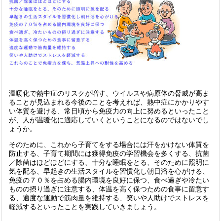
温暖化で熱中症のリスクが増す、ウイルスや病原体の脅威が高ま
ることが見込まれる今後のことを考えれば、熱中症にかかりやす
い体質を避ける、常日頃から免疫力の向上に努めるといったこと
が、人が温暖化に適応していくということになるのではないでし
ょうか。
そのために、これから子育てをする場合には汗をかけない体質を
防止する、子育て期間には獲得免疫の学習機会を多くする、抗菌
／除菌はほどほどにする、十分な睡眠をとる、そのために照明に
気を配る、早起きの生活スタイルを習慣化し朝日浴を心がける、
免疫の７０％を占める腸内環境を良好に保つ、食べ過ぎや冷たい
ものの摂り過ぎに注意する、体温を高く保つための食事に留意す
る、適度な運動で筋肉量を維持する、笑いや人助けでストレスを
軽減するといったことを実践していきましょう。