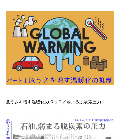
危うさを増す温暖化の抑制７／弱まる脱炭素圧力