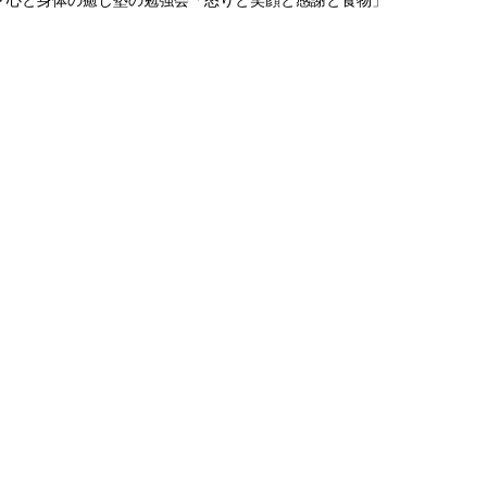
> 心と身体の癒し塾の勉強会「怒りと笑顔と感謝と食物」