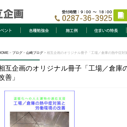
ト
各種勉強会
施工例
住まいの特長
HOME
>
ブログ
>
山崎ブログ
>
相互企画のオリジナル冊子「工場／倉庫の熱中症対
相互企画のオリジナル冊子「工場／倉庫
改善」