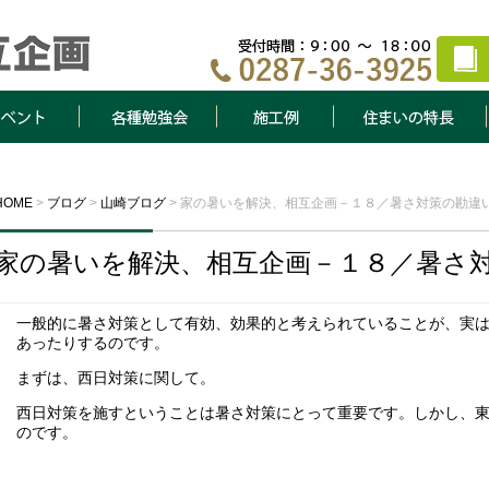
ト
各種勉強会
施工例
住まいの特長
HOME
>
ブログ
>
山崎ブログ
>
家の暑いを解決、相互企画－１８／暑さ対策の勘違
家の暑いを解決、相互企画－１８／暑さ
一般的に暑さ対策として有効、効果的と考えられていることが、実
あったりするのです。
まずは、西日対策に関して。
西日対策を施すということは暑さ対策にとって重要です。しかし、
のです。