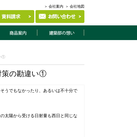
＞ 会社案内
＞ 会社地図
商品案内
建築部について
い①
対策の勘違い①
はそうでもなかったり、あるいは不十分で
東の太陽から受ける日射量も西日と同じな