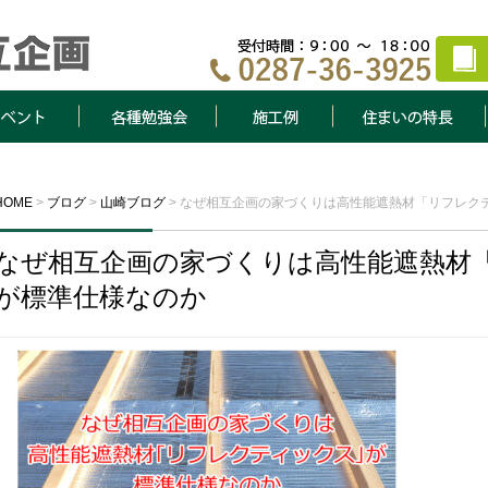
ト
各種勉強会
施工例
住まいの特長
HOME
>
ブログ
>
山崎ブログ
>
なぜ相互企画の家づくりは高性能遮熱材「リフレク
なぜ相互企画の家づくりは高性能遮熱材
が標準仕様なのか