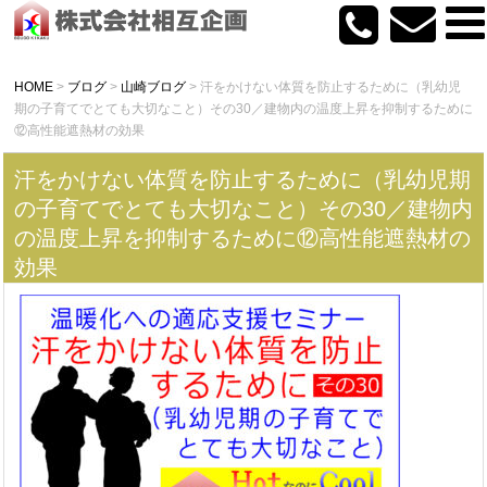
HOME
>
ブログ
>
山崎ブログ
>
汗をかけない体質を防止するために（乳幼児
期の子育てでとても大切なこと）その30／建物内の温度上昇を抑制するために
⑫高性能遮熱材の効果
汗をかけない体質を防止するために（乳幼児期
の子育てでとても大切なこと）その30／建物内
の温度上昇を抑制するために⑫高性能遮熱材の
効果