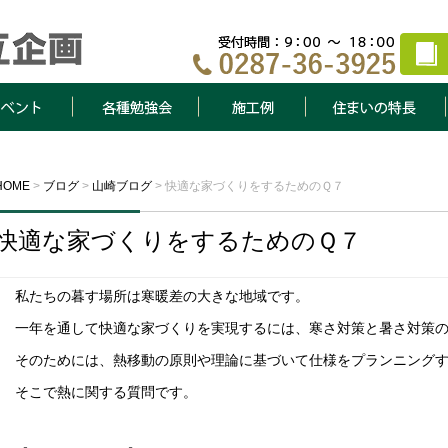
ト
各種勉強会
施工例
住まいの特長
HOME
>
ブログ
>
山崎ブログ
>
快適な家づくりをするためのＱ７
快適な家づくりをするためのＱ７
私たちの暮す場所は寒暖差の大きな地域です。
一年を通して快適な家づくりを実現するには、寒さ対策と暑さ対策
そのためには、熱移動の原則や理論に基づいて仕様をプランニング
そこで熱に関する質問です。