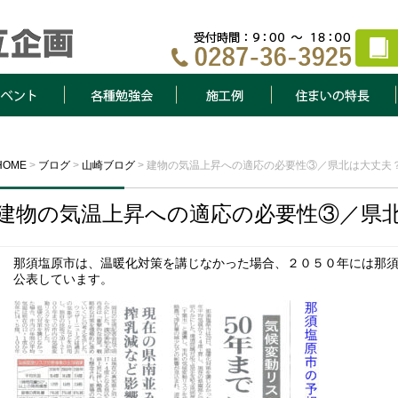
ト
各種勉強会
施工例
住まいの特長
HOME
>
ブログ
>
山崎ブログ
>
建物の気温上昇への適応の必要性③／県北は大丈夫
建物の気温上昇への適応の必要性③／県
那須塩原市は、温暖化対策を講じなかった場合、２０５０年には那
公表しています。