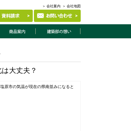
＞ 会社案内
＞ 会社地図
商品案内
建築部について
？
北は大丈夫？
須塩原市の気温が現在の県南並みになると