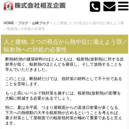
HOME
>
ブログ
>
山崎ブログ
>
人と建物､２つの視点から熱中症に備えよう㊴
／輻射熱への対処の必要性
人と建物､２つの視点から熱中症に備えよう㊴／
輻射熱への対処の必要性
断熱材(他の建築材料のほとんども)は、輻射熱(放射熱)に対する反
射率が低く、輻射熱のほとんどを吸収し、そして放熱することを
学んでいただきました。
このことは、断熱材だけでは、熱対策の材料として不十分である
ことを意味します。
もっと高いレベルで熱対策を施すには、輻射熱(放射熱)の影響を
大幅に軽減する必要があるでしょう。
特に、夏は水平面、つまり屋根面からの直達日射量が多くなる、
下方への熱移動の大半を輻射熱が占めるということを考えれば、
暑さ対策として屋根面での輻射熱対策が極めて重要であると言え
ます。