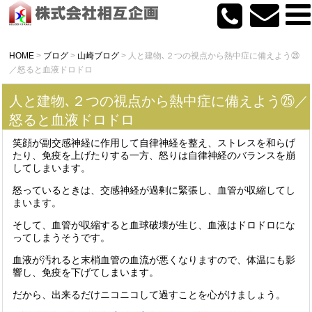
HOME
>
ブログ
>
山崎ブログ
>
人と建物､２つの視点から熱中症に備えよう㉕
／怒ると血液ドロドロ
人と建物､２つの視点から熱中症に備えよう㉕／
怒ると血液ドロドロ
笑顔が副交感神経に作用して自律神経を整え、ストレスを和らげ
たり、免疫を上げたりする一方、怒りは自律神経のバランスを崩
してしまいます。
怒っているときは、交感神経が過剰に緊張し、血管が収縮してし
まいます。
そして、血管が収縮すると血球破壊が生じ、血液はドロドロにな
ってしまうそうです。
血液が汚れると末梢血管の血流が悪くなりますので、体温にも影
響し、免疫を下げてしまいます。
だから、出来るだけニコニコして過すことを心がけましょう。