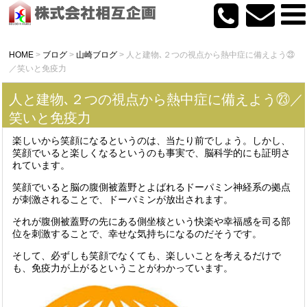
HOME
>
ブログ
>
山崎ブログ
>
人と建物､２つの視点から熱中症に備えよう㉓
／笑いと免疫力
人と建物､２つの視点から熱中症に備えよう㉓／
笑いと免疫力
楽しいから笑顔になるというのは、当たり前でしょう。しかし、
笑顔でいると楽しくなるというのも事実で、脳科学的にも証明さ
れています。
笑顔でいると脳の腹側被蓋野とよばれるドーパミン神経系の拠点
が刺激されることで、ドーパミンが放出されます。
それが腹側被蓋野の先にある側坐核という快楽や幸福感を司る部
位を刺激することで、幸せな気持ちになるのだそうです。
そして、必ずしも笑顔でなくても、楽しいことを考えるだけで
も、免疫力が上がるということがわかっています。