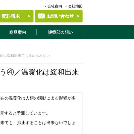
＞ 会社案内
＞ 会社地図
商品案内
建築部について
暖化は緩和出来ても止められない
よう④／温暖化は緩和出来
現在の温暖化は人類の活動による影響が多
上昇すると予測しています。
出来ても、抑止することは出来ないでしょ