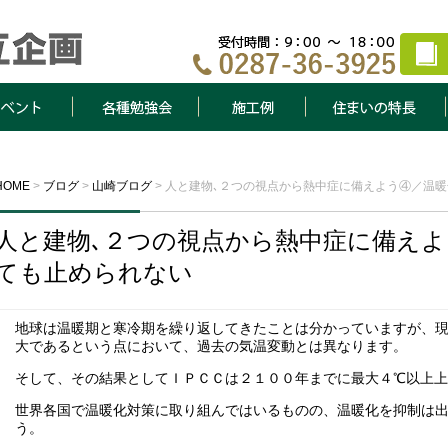
ト
各種勉強会
施工例
住まいの特長
HOME
>
ブログ
>
山崎ブログ
>
人と建物､２つの視点から熱中症に備えよう④／温
人と建物､２つの視点から熱中症に備え
ても止められない
地球は温暖期と寒冷期を繰り返してきたことは分かっていますが、
大であるという点において、過去の気温変動とは異なります。
そして、その結果としてＩＰＣＣは２１００年までに最大４℃以上
世界各国で温暖化対策に取り組んではいるものの、温暖化を抑制は
う。