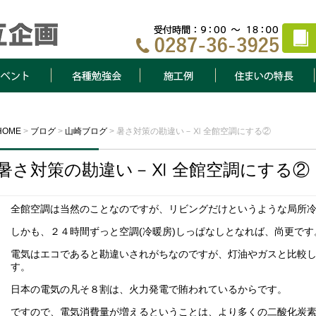
ト
各種勉強会
施工例
住まいの特長
HOME
>
ブログ
>
山崎ブログ
>
暑さ対策の勘違い－Ⅺ 全館空調にする②
暑さ対策の勘違い－Ⅺ 全館空調にする②
全館空調は当然のことなのですが、リビングだけというような局所
しかも、２４時間ずっと空調(冷暖房)しっぱなしとなれば、尚更です
電気はエコであると勘違いされがちなのですが、灯油やガスと比較
す。
日本の電気の凡そ８割は、火力発電で賄われているからです。
ですので、電気消費量が増えるということは、より多くの二酸化炭