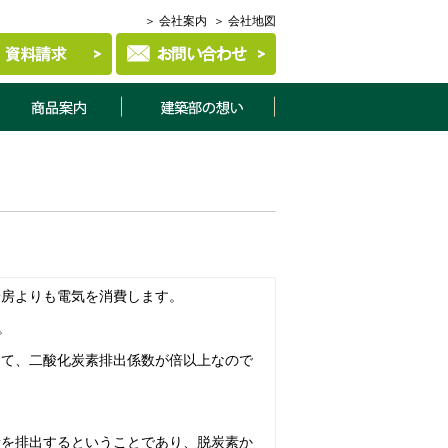
＞ 会社案内
＞ 会社地図
商品案内
建築部について
冷房よりも電気を消費します。
。
して、二酸化炭素排出係数が倍以上なので
素を排出するということであり、脱炭素か