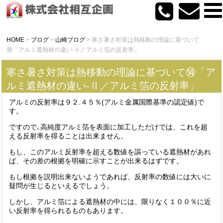
HOME
>
ブログ
>
山崎ブログ
>
寒さ暑さ対策は熱移動の理論に基づいて
⑭「アルミ遮熱材の違い-Ⅱ／アルミ箔の反射率」
寒さ暑さ対策は熱移動の理論に基づいて⑭「ア
ルミ遮熱材の違い-Ⅱ／アルミ箔の反射率」
アルミの反射率は９２.４５％(アルミ金属国際基準の認定値)で
す。
ですので､高純度アルミ箔を表面に加工しただけでは、これを超
える反射率を得ることは出来ません。
もし、このアルミ反射率を超える数値を謳っている遮熱材があれ
ば、その差の根拠を明確に示すことが出来るはずです。
もし根拠を説明出来ないようであれば、反射率の数値には大いに
疑問が生じるといえるでしょう。
しかし、アルミ箔による遮熱材の中には、限りなく１００％に近
い反射率を得られるものもあります。