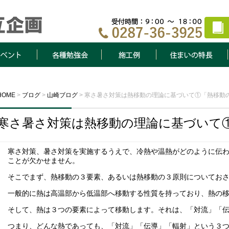
ト
各種勉強会
施工例
住まいの特長
HOME
>
ブログ
>
山崎ブログ
>
寒さ暑さ対策は熱移動の理論に基づいて①「熱移動
寒さ暑さ対策は熱移動の理論に基づいて
寒さ対策、暑さ対策を実施するうえで、冷熱や温熱がどのように伝
ことが欠かせません。
そこでまず、熱移動の３要素、あるいは熱移動の３原則についておさ
一般的に熱は高温部から低温部へ移動する性質を持っており、熱の
そして、熱は３つの要素によって移動します。それは、「対流」「
つまり、どんな熱であっても、「対流」「伝導」「輻射」という３