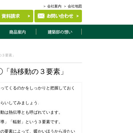
＞ 会社案内
＞ 会社地図
商品案内
建築部について
の３要素」
①「熱移動の３要素」
わってくるのかをしっかりと把握しておく
らいしてみましょう.
移動は熱伝導とも呼ばれています。
伝導」「輻射」という３要素です。
つの要素によって、暖かいほうから冷たい