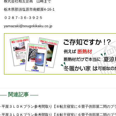
株式会社相互企画 山崎まで
栃木県那須塩原市南郷屋4-16-1
０２８７-３６-３９２５
yamazaki@sougokikaku.co.jp
関連記事
> 平屋３ＬＤＫプラン参考間取り【８帖主寝室に６畳子供部屋二間のプ
> 平屋３ＬＤＫプラン参考間取り【８帖主寝室に６畳子供部屋二間のプ