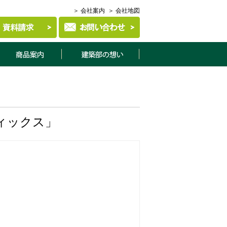
＞ 会社案内
＞ 会社地図
商品案内
建築部について
ィックス」