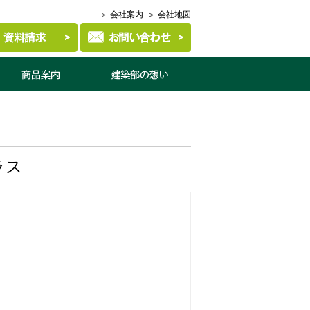
＞ 会社案内
＞ 会社地図
商品案内
建築部について
ラス