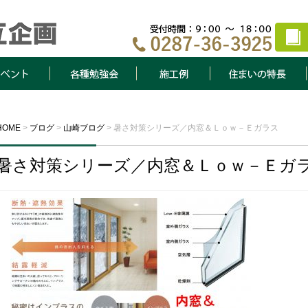
ト
各種勉強会
施工例
住まいの特長
HOME
>
ブログ
>
山崎ブログ
>
暑さ対策シリーズ／内窓＆Ｌｏｗ－Ｅガラス
暑さ対策シリーズ／内窓＆Ｌｏｗ－Ｅガ