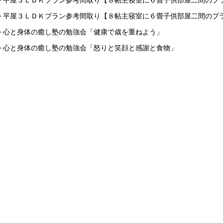
> 平屋３ＬＤＫプラン参考間取り【８帖主寝室に６畳子供部屋二間のプ
> 平屋３ＬＤＫプラン参考間取り【８帖主寝室に６畳子供部屋二間のプ
> 心と身体の癒し塾の勉強会「健康で歳を重ねよう」
> 心と身体の癒し塾の勉強会「怒りと笑顔と感謝と食物」