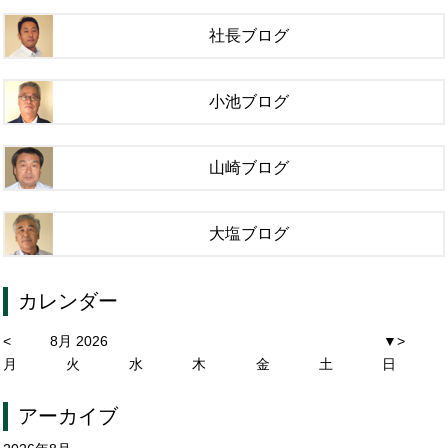
社長ブログ
小池ブログ
山崎ブログ
大塩ブログ
カレンダー
<
8月 2026
▼
>
月
火
水
木
金
土
日
アーカイブ