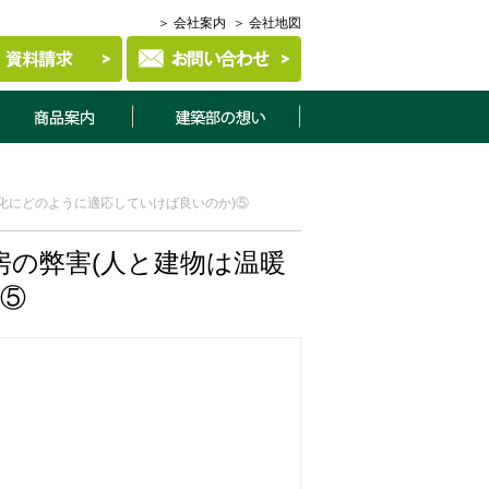
＞ 会社案内
＞ 会社地図
商品案内
建築部について
化にどのように適応していけば良いのか)⑤
の弊害(人と建物は温暖
)⑤