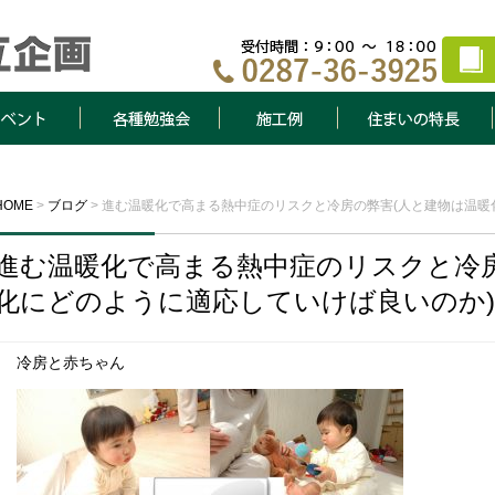
ト
各種勉強会
施工例
住まいの特長
HOME
>
ブログ
>
進む温暖化で高まる熱中症のリスクと冷房の弊害(人と建物は温暖
進む温暖化で高まる熱中症のリスクと冷房
化にどのように適応していけば良いのか
冷房と赤ちゃん