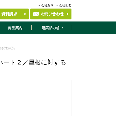
＞ 会社案内
＞ 会社地図
商品案内
建築部について
暑さ対策⑦」
パート２／屋根に対する