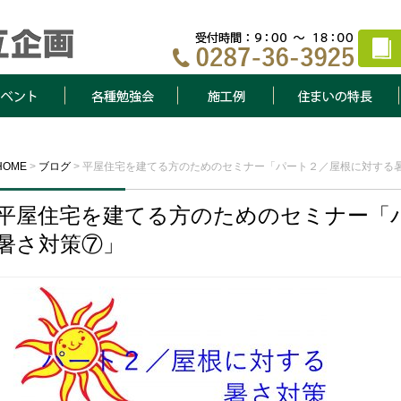
ト
各種勉強会
施工例
住まいの特長
HOME
>
ブログ
>
平屋住宅を建てる方のためのセミナー「パート２／屋根に対する
平屋住宅を建てる方のためのセミナー「
暑さ対策⑦」