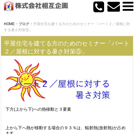
HOME
>
ブログ
>
平屋住宅を建てる方のためのセミナー「パート２／屋根に対
する暑さ対策⑤」
平屋住宅を建てる方のためのセミナー「パート
２／屋根に対する暑さ対策⑤」
下方(上から下)への熱移動と３要素
上から下へ熱が移動する場合の９３％は、輻射熱(放射熱)が占め
ます。