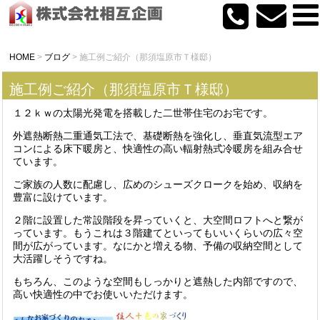
HOME
>
ブログ
>
施工例ご紹介（那須塩原市Ｔ様邸）
施工例ご紹介（那須塩原市Ｔ様邸）
１２ｋｗの太陽光発電を搭載した二世帯住宅のお宅です。
外遮熱断熱二重通気工法で、基礎断熱を強化し、垂直気流型エア
コンによる床下暖房と、快適性の高い輻射熱式冷暖房を組み合せ
ています。
ご家族の人数に配慮し、広めのシューズクロークを始め、収納を
豊富に設けています。
２階に設置した常設階段を昇っていくと、大空間ロフトへと繋が
っています。もうこれは３階建てといってもいいくらいの広々空
間が広がっています。なにかと増える物、予備の収納空間として
大活躍しそうですね。
もちろん、このような空間もしっかりと遮熱した内部ですので、
高い快適性の中でお使いいただけます。