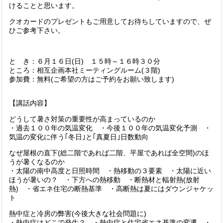
けることと思います。
クオカードのプレゼントもご用意してお待ちしていますので、ぜ
ひご参考下さい。
と き：６月１６日(日) １５時～１６時３０分
ところ：相互企画本社ミーティングルーム(３階)
参加費：無料(ご希望の方はご予約をお願い致します)
【講話内容】
どうして暑さ対策の重要性が高まっているのか
・過去１００年の気温変化 ・今後１００年の気温変化予測 ・
気温の変化に伴う｢冬日｣と｢真夏日｣日数動向
なぜ屋根の直下(総二階であれば二階、平屋であれば全空間)のほ
うが暑くなるのか
・太陽の南中高度と日照時間 ・熱移動の３要素 ・太陽に近い
ほうが暑いの？ ・下方への熱移動 ・断熱材と輻射熱(放射
熱) ・省エネ住宅の断熱基準 ・高断熱は夏にはダウンジャケッ
ト
熱中症と冷房の弊害(今後大きな社会問題に)
・熱中症はどこで発生？ ・熱中症と住宅省エネ基準の変遷 ・