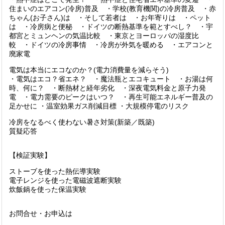
住まいのエアコン(冷房)普及 ・学校(教育機関)の冷房普及 ・赤
ちゃん(お子さん)は ・そして若者は ・お年寄りは ・ペット
は ・冷房病と便秘 ・ドイツの断熱基準を範とすべし？ ・宇
都宮とミュンヘンの気温比較 ・東京とヨーロッパの湿度比
較 ・ドイツの冷房事情 ・冷房が外気を暖める ・エアコンと
廃家電
電気は本当にエコなのか？(電力消費量を減らそう)
・電気はエコ？省エネ？ ・魔法瓶とエコキュート ・お湯は何
時、何に？ ・断熱材と経年劣化 ・深夜電気料金と原子力発
電 ・電力需要のピークはいつ？ ・再生可能エネルギー普及の
足かせに ・温室効果ガス削減目標 ・大規模停電のリスク
冷房をなるべく使わない暑さ対策(新築／既築)
質疑応答
【検証実験】
ストーブを使った熱伝導実験
電子レンジを使った電磁波遮断実験
炊飯鍋を使った保温実験
お問合せ・お申込は