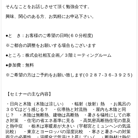
そんなことをお話しさせて頂く勉強会です。
興味、関心のある方、お気軽にお申込下さい。
●と き：お客様のご希望の日時(６０分程度)
※ご都合の調整をお願いする場合もございます
●ところ：株式会社相互企画／３階ミーティングルーム
●参加費：無料
※ご希望の方はご予約をお願い致します(０２８７-３６-３９２５)
【セミナーの主な内容】
・日向と木陰（木陰は涼しい） ・輻射（放射）熱 ・お風呂の
３０℃はどう感じる？ ・伝導熱と対流熱 ・屋内も木陰と同
じ？ ・木陰は無断熱、建物は高断熱 ・暑さを犠牲にしての寒
さ対策 ・住宅の省エネ基準に見る ・高気密高断熱住宅の普及
と熱中症 ・栃木は寒暖差が大きい（宇都宮とミュンヘンの気温
比較） ・東京とヨーロッパの湿度比較 ・寒さと暑さへの対策
両立の必要性 ・温暖化で気温は上昇していく ・断熱材は熱伝