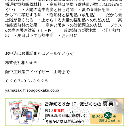
播遅効型熱吸収材料 ・高断熱は冬型（蓄熱量が増えれば冷めに
くい） ・太陽の南中高度と日照時間 ・夏の直達日射量 ・上
から下に移動する熱 ・断熱材と輻射熱（放射熱） ・だから最
上階が暑くなる ・上からくる大量の輻射熱への対処方法 ・高
性能遮熱材の効果 ・寒さと暑さへの対策両立の方法 ・プラス
αの寒さ暑さ対策（Ⅰ～Ⅳ） ・冷房漬けに要注意 ・汗と熱放
出 ・夏日以下でも熱中症 ・おわりに
お申込はお電話またはメールでどうぞ
株式会社相互企画
熱中症対策アドバイザー 山崎まで
０２８７-３６-３９２５
yamazaki@sougokikaku.co.jp