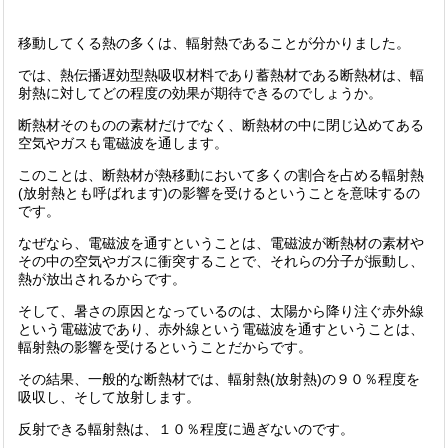
移動してくる熱の多くは、輻射熱であることが分かりました。
では、熱伝播遅効型熱吸収材料であり蓄熱材である断熱材は、輻
射熱に対してどの程度の効果が期待できるのでしょうか。
断熱材そのものの素材だけでなく、断熱材の中に閉じ込めてある
空気やガスも電磁波を通します。
このことは、断熱材が熱移動において多くの割合を占める輻射熱
(放射熱とも呼ばれます)の影響を受けるということを意味するの
です。
なぜなら、電磁波を通すということは、電磁波が断熱材の素材や
その中の空気やガスに衝突することで、それらの分子が振動し、
熱が放出されるからです。
そして、暑さの原因となっているのは、太陽から降り注ぐ赤外線
という電磁波であり、赤外線という電磁波を通すということは、
輻射熱の影響を受けるということだからです。
その結果、一般的な断熱材では、輻射熱(放射熱)の９０％程度を
吸収し、そして放射します。
反射できる輻射熱は、１０％程度に過ぎないのです。