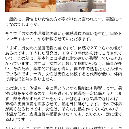
一般的に、男性より女性の方が寒がりだと言われます。実際にそ
うなのでしょうか。
そこで「
男女の生理機能の違いが体感温度の違いを生む／日経ト
レンディネット
」から転載させていただきます。
「まず、男女間の温度感覚の差ですが、体感で２℃ぐらいの差が
あるのです。そうした研究は、１９７０年代からけっこうされて
いて、この差は、基本的には基礎代謝の違いが影響しているとわ
かっています。男性は、女性と比較して脂肪が少なく、筋量が多
い。そのため、基本的に代謝が高い。体の中で熱をたくさん作っ
ているのです。一方、女性は男性と比較すると代謝が低い。体内
で男性ほど熱を作りません。
この違いは、体温を一定に保とうとする機能にも影響します。男
性は熱を多く作るので、熱を逃がして体温を一定に保とうとしま
す。熱を逃がすために汗をかく。汗ばむような気温でなければ、
末梢の皮膚血管を拡張させて、熱を外に逃がします。それで体温
が高くなるわけです。女性は、そんなに熱を作っていないので、
体温が低め。皮膚血管を拡張させなくても、だいたい一定に保て
るわけです」。
というように、女性は男性より代謝が低いという体質により、男