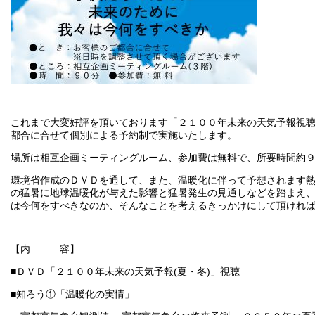
これまで大変好評を頂いております「２１００年未来の天気予報視聴
都合に合せて個別による予約制で実施いたします。
場所は相互企画ミーティングルーム、参加費は無料で、所要時間約
環境省作成のＤＶＤを通して、また、温暖化に伴って予想されます
の猛暑に地球温暖化が与えた影響と猛暑発生の見通しなどを踏まえ
は今何をすべきなのか、そんなことを考えるきっかけにして頂けれ
【内 容】
■ＤＶＤ「２１００年未来の天気予報(夏・冬)」視聴
■知ろう①「温暖化の実情」