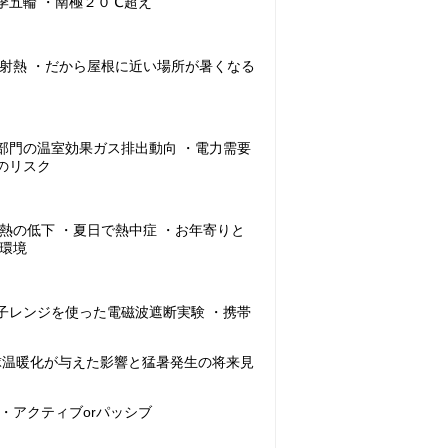
季五輪 ・南極２０℃超え
輻射熱 ・だから屋根に近い場所が暑くなる
部門の温室効果ガス排出動向 ・電力需要
のリスク
熱の低下 ・夏日で熱中症 ・お年寄りと
度環境
子レンジを使った電磁波遮断実験 ・携帯
球温暖化が与えた影響と猛暑発生の将来見
・アクティブorパッシブ