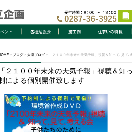
ト
各種勉強会
施工例
住まいの特長
HOME
>
ブログ
>
大塩ブログ
>
「２１００年未来の天気予報」視聴＆知って､見て､
「２１００年未来の天気予報」視聴＆知っ
制による個別開催致します