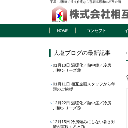
平屋・2階建て注文住宅なら那須塩原市の相互企画
HOME
コンセプト
イベン
大塩ブログ
の最新記事
01月18日
温暖化／熱中症／冷房
川柳シリーズ⑪
01月11日
相互企画スタッフから年
頭のご挨拶
12月22日
温暖化／熱中症／冷房
川柳シリーズ⑤
12月15日
冷房頼みにしない暑さ対
策が実現すると③