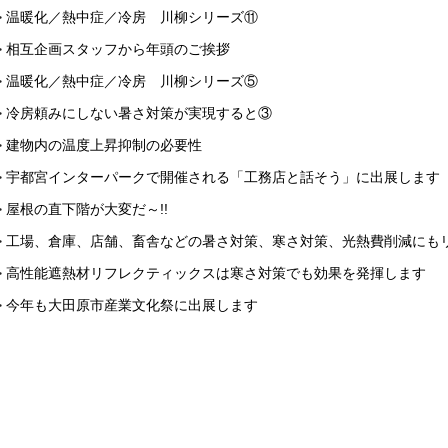
> 温暖化／熱中症／冷房 川柳シリーズ⑪
> 相互企画スタッフから年頭のご挨拶
> 温暖化／熱中症／冷房 川柳シリーズ⑤
> 冷房頼みにしない暑さ対策が実現すると③
> 建物内の温度上昇抑制の必要性
> 宇都宮インターパークで開催される「工務店と話そう」に出展します
> 屋根の直下階が大変だ～!!
> 工場、倉庫、店舗、畜舎などの暑さ対策、寒さ対策、光熱費削減にもリ
> 高性能遮熱材リフレクティックスは寒さ対策でも効果を発揮します
> 今年も大田原市産業文化祭に出展します