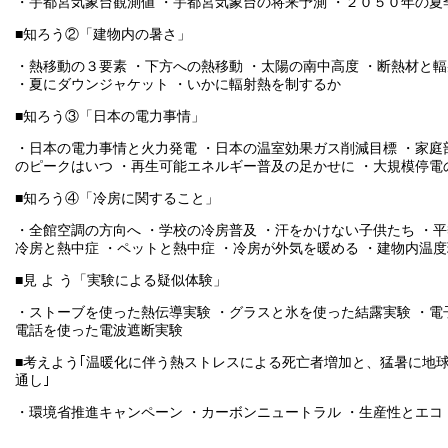
・宇都宮気象台観測値 ・宇都宮気象台の将来予測 ・２０５０年の夏
■知ろう②「建物内の暑さ」
・熱移動の３要素 ・下方への熱移動 ・太陽の南中高度 ・断熱材と
・夏にダウンジャケット ・いかに輻射熱を制するか
■知ろう③「日本の電力事情」
・日本の電力事情と火力発電 ・日本の温室効果ガス削減目標 ・家庭
のピークはいつ ・再生可能エネルギー普及の足かせに ・大規模停電
■知ろう④「冷房に関すること」
・全館空調の方向へ ・学校の冷房普及 ・汗をかけない子供たち ・平
冷房と熱中症 ・ペットと熱中症 ・冷房が外気を暖める ・建物内温
■見 よ う「実験による疑似体験」
・ストーブを使った熱伝導実験 ・グラスと氷を使った結露実験 ・電
電話を使った電波遮断実験
■考えよう｢温暖化に伴う熱ストレスによる死亡者増加と、猛暑に地
通し｣
・環境省推進キャンペーン ・カーボンニュートラル ・生産性とエコ 