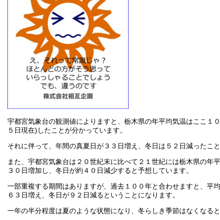
宇都宮気象台の観測値によりますと、栃木県の年平均気温はここ１０
５日現在)したことが分かっています。
それに伴って、年間の真夏日が３３日増え、冬日は５２日減ったこ
また、宇都宮気象台は２０世紀末に比べて２１世紀には栃木県の年
３０日増加し、冬日が約４０日減少すると予想しています。
一部重複する期間はありますが、過去１００年と合わせますと、平均
６３日増え、冬日が９２日減るということになります。
一年の半分程度は夏のような状態になり、冬らしき季節はなくなる