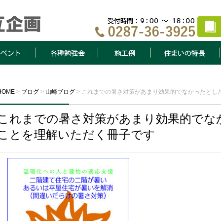
ト
各種勉強会
施工例
住まいの特長
HOME
>
ブログ
>
山崎ブログ
>
これまでの暑さ対策があまり効果的でなかったとし
これまでの暑さ対策があまり効果的でな
ことを理解いただく冊子です