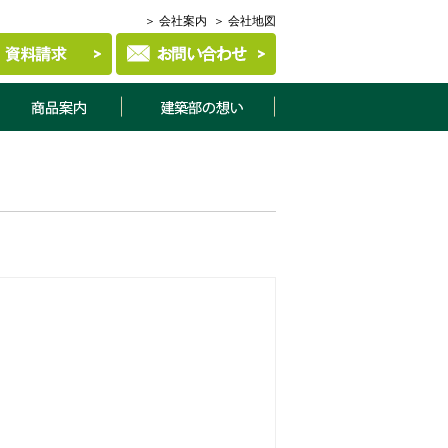
＞ 会社案内
＞ 会社地図
商品案内
建築部について