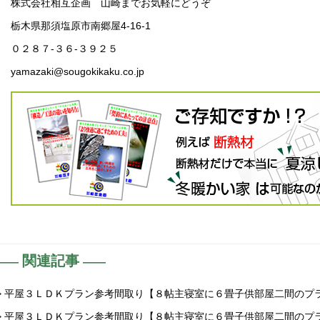
株式会社相互企画 山崎までお気軽にどうぞ
栃木県那須塩原市南郷屋4-16-1
０２８７-３６-３９２５
yamazaki@sougokikaku.co.jp
関連記事
> 平屋３ＬＤＫプラン参考間取り【８帖主寝室に６畳子供部屋二間のプ
> 平屋３ＬＤＫプラン参考間取り【８帖主寝室に６畳子供部屋二間のプ