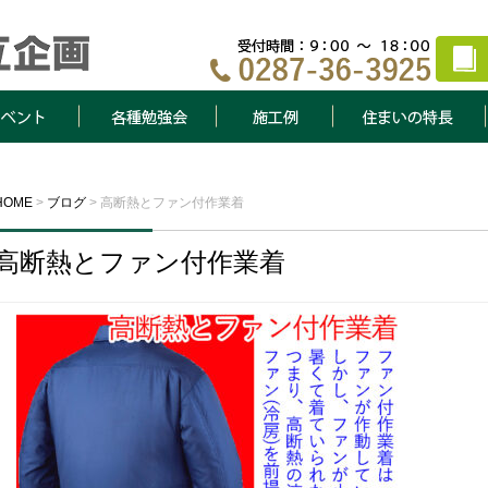
ト
各種勉強会
施工例
住まいの特長
HOME
>
ブログ
>
高断熱とファン付作業着
高断熱とファン付作業着