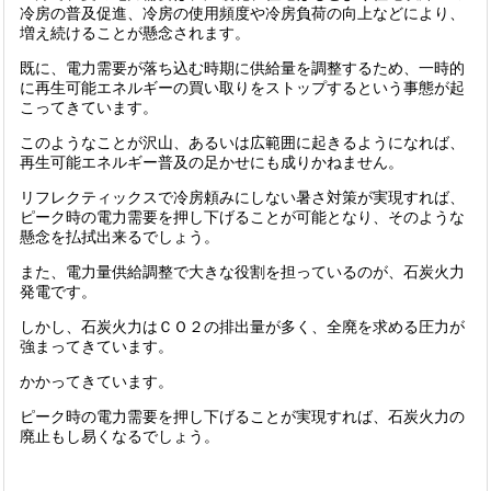
冷房の普及促進、冷房の使用頻度や冷房負荷の向上などにより、
増え続けることが懸念されます。
既に、電力需要が落ち込む時期に供給量を調整するため、一時的
に再生可能エネルギーの買い取りをストップするという事態が起
こってきています。
このようなことが沢山、あるいは広範囲に起きるようになれば、
再生可能エネルギー普及の足かせにも成りかねません。
リフレクティックスで冷房頼みにしない暑さ対策が実現すれば、
ピーク時の電力需要を押し下げることが可能となり、そのような
懸念を払拭出来るでしょう。
また、電力量供給調整で大きな役割を担っているのが、石炭火力
発電です。
しかし、石炭火力はＣＯ２の排出量が多く、全廃を求める圧力が
強まってきています。
かかってきています。
ピーク時の電力需要を押し下げることが実現すれば、石炭火力の
廃止もし易くなるでしょう。