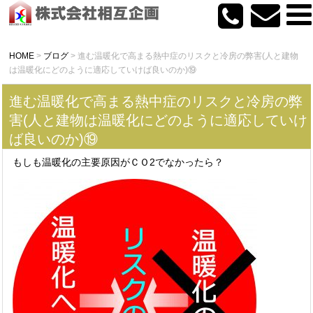
HOME
>
ブログ
>
進む温暖化で高まる熱中症のリスクと冷房の弊害(人と建物
は温暖化にどのように適応していけば良いのか)⑲
進む温暖化で高まる熱中症のリスクと冷房の弊
害(人と建物は温暖化にどのように適応していけ
ば良いのか)⑲
もしも温暖化の主要原因がＣＯ2でなかったら？