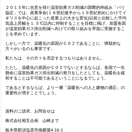
２０１５年に合意を得た温室効果ガス削減の国際的枠組み「パリ
協定」では、産業革命(１８世紀後半から１９世紀初めにかけてイ
ギリスを中心に起こった産業上の大きな変化)以前と比較した平均
気温上昇幅を１.５℃以内に抑制することを目標に掲げ、加盟各国
が温室効果ガス排出削減へ向けての取り組みを早急に実施するこ
とを求めています。
しかし一方で、温暖化の原因がＣＯ２であることに、懐疑的な
方々がいるのも事実です。
私たちは、その方々を否定するつもりはありません。
ただし、温暖化の原因がＣＯ２でないとするならば、各国で一生
懸命に温室効果ガス排出削減の努力をしたとしても、温暖化を緩
和することは不可能であるということになるでしょう。
であるとするならば、より一層「温暖化への人と建物の適応」の
重要性が増すことでしょう。
資料のご請求、お問合せは
株式会社相互企画 山崎まで
栃木県那須塩原市南郷屋4-16-1