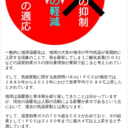
一般的に地球温暖化は、地球の大気や海洋の平均気温が長期的に
上昇する現象のことで、熱を吸収してしまう二酸化炭素(ＣＯ２)
などの温室効果ガスの排出量増加が要因で起こると考えられてい
ます。
そして、気候変動に関する政府間パネル(ＩＰＣＣ)の報告では、
１８８０年から２０１２年にかけて世界平均で０.８５℃上昇した
とされています。
地球は温暖期と寒冷期を繰り返してきたことは分かっています
が、現在の温暖化は人類の活動による影響が多大であるという点
において、過去の気温変動とは異なります。
そして、温室効果ガスの７０％超をＣＯ２が占めており、その結
果としてＩＰＣＣは２１００年までに最大４℃以上上昇すると予
測しています。