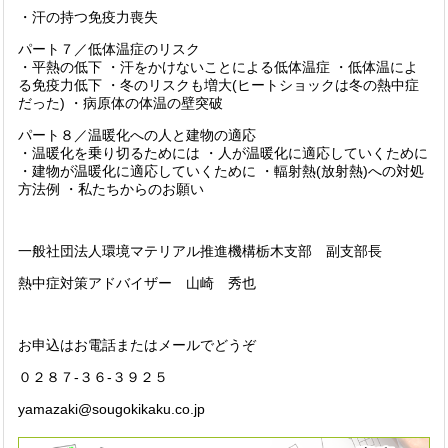
・汗の持つ免疫力喪失
パート７／低体温症のリスク
・平熱の低下 ・汗をかけないことによる低体温症 ・低体温によ
る免疫力低下 ・冬のリスクも増大(ヒートショックは冬の熱中症
だった) ・病原体の体温の壁突破
パート８／温暖化への人と建物の適応
・温暖化を乗り切るためには ・人が温暖化に適応していくために
・建物が温暖化に適応していくために ・輻射熱(放射熱)への対処
方法例 ・私たちからのお願い
一般社団法人環境マテリアル推進機構栃木支部 副支部長
熱中症対策アドバイザー 山崎 秀也
お申込はお電話またはメールでどうぞ
０２８７-３６-３９２５
yamazaki@sougokikaku.co.jp