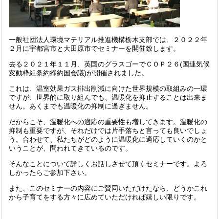
一般社団法人環境マテリアル推進機構栃木支部では、２０２２年
２月に宇都宮市と大田原市でセミナーを開催致します。
去る２０２１年１１月、英国のグラスゴーでＣＯＰ２６(国連気候
変動枠組条約締約国会議)が開催されました。
これは、温室効果ガス排出削減に向けた世界規模の取組みの一環
ですが、世界的に取り組んでも、温暖化を抑止することは出来ま
せん。あくまでも温暖化の抑制に過ぎません。
だからこそ、温暖化への適応の重要性も増してきます。温暖化の
抑制も重要ですが、それだけでは片手落ちと言っても良いでしょ
う。合わせて、私たちがどのように温暖化に適応していくのかと
いうことが、問われてきているのです。
そんなことについて詳しくお話しさせて頂くセミナーです。よろ
しかったらご参加下さい。
また、このセミナーの内容にご賛同いただけたなら、どうかこれ
から子育てをする方々に広めていただければ嬉しい限りです。