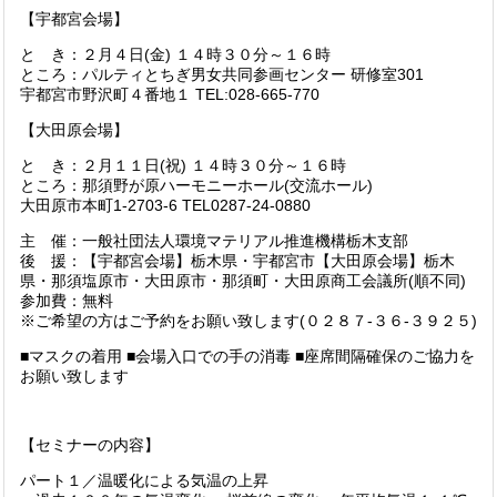
【宇都宮会場】
と き：２月４日(金) １４時３０分～１６時
ところ：パルティとちぎ男女共同参画センター 研修室301
宇都宮市野沢町４番地１ TEL:028-665-770
【大田原会場】
と き：２月１１日(祝) １４時３０分～１６時
ところ：那須野が原ハーモニーホール(交流ホール)
大田原市本町1-2703-6 TEL0287-24-0880
主 催：一般社団法人環境マテリアル推進機構栃木支部
後 援：【宇都宮会場】栃木県・宇都宮市【大田原会場】栃木
県・那須塩原市・大田原市・那須町・大田原商工会議所(順不同)
参加費：無料
※ご希望の方はご予約をお願い致します(０２８７-３６-３９２５)
■マスクの着用 ■会場入口での手の消毒 ■座席間隔確保のご協力を
お願い致します
【セミナーの内容】
パート１／温暖化による気温の上昇