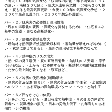
・過去１００年の気温変化 ・桜前線の変化 ・年平均気温１.１℃
の違い ・南極２０℃超え ・巨大氷山衝突危機 ・北極も２０℃超
え ・夏も冬も最高気温更新 ・今後１００年の気温変化予想 ・２
１００年最高気温予想 ・２１００年想定外温暖化
パート２／脱炭素の必要性と住宅性能
・現在の温暖化の要因 ・温暖化を抑制するために ・住宅省エネ
基準の変遷 ・更なる高断熱化へ
パート３／建物の蓄熱量増大
・断熱材は熱伝播遅効型熱吸収材料 ・蓄熱量が増えれば冷めにく
い ・衣類に例えてみると ・最新の住宅省エネ基準のなんで
パート４／熱中症のリスク増大
・熱中症の発生場所 ・夏の直達日射量 ・熱移動の３要素 ・原子
(分子)の話し ・上から下に移動する熱 ・断熱材と輻射熱(放射熱)
・だから最上階が暑くなる ・寝室はどこ
パート５／冷房の使用機会(時間)増大
・冷房の普及促進(住まい) ・冷房の普及促進(非住宅) ・全館空調
へのシフト ・ある家族の温熱環境パターン ・ペットと熱中症
パート６／汗をかけない体質に
・汗をかけない子ども ・夏日程度で熱中症 ・そのままの体質で
若者へ ・就職機会の損失 ・日本の労働力低下 ・お年寄りのある
傾向 ・汗の機能