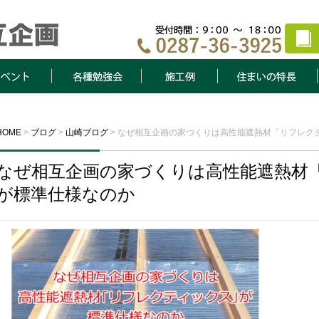
ト
各種勉強会
施工例
住まいの特長
HOME
>
ブログ
>
山崎ブログ
>
なぜ相互企画の家づくりは高性能遮熱材「リフレク
なぜ相互企画の家づくりは高性能遮熱材
が標準仕様なのか