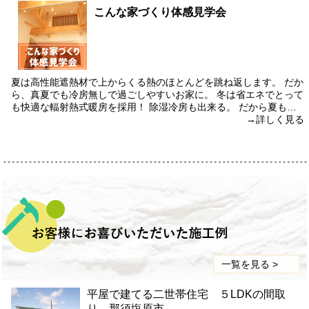
こんな家づくり体感見学会
夏は高性能遮熱材で上からくる熱のほとんどを跳ね返します。 だか
ら、真夏でも冷房無しで過ごしやすいお家に。 冬は省エネでとって
も快適な輻射熱式暖房を採用！ 除湿冷房も出来る。 だから夏も…
→詳しく見る
一覧を見る >
平屋で建てる二世帯住宅 ５LDKの間取
り 那須塩原市