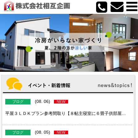
(08. 06)
ブログ
NEW
平屋３ＬＤＫプラン参考間取り【８帖主寝室に６畳子供部屋二間のプラン特集です】
(08. 05)
ブログ
NEW