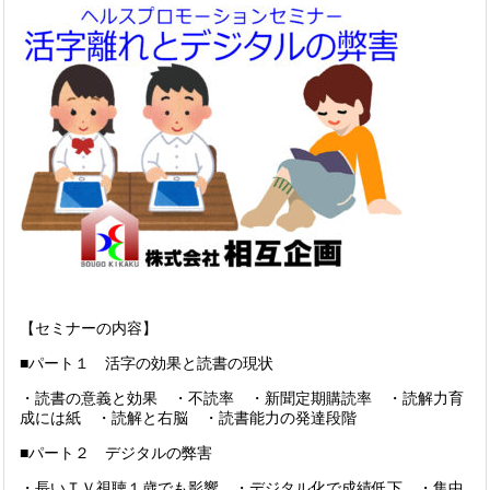
【セミナーの内容】
■パート１ 活字の効果と読書の現状
・読書の意義と効果 ・不読率 ・新聞定期購読率 ・読解力育
成には紙 ・読解と右脳 ・読書能力の発達段階
■パート２ デジタルの弊害
・長いＴＶ視聴１歳でも影響 ・デジタル化で成績低下 ・集中