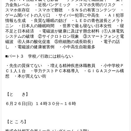
力金魚レベル ・近視パンデミック ・スマホ失明のリスク ・
スマホ依存症 ・スマホで難聴 ・ＳＮＳの有害コンテンツ ・
ゲーム闇バイトの入り口 ・サイバー犯罪に中高生 ・ＡＩ犯罪
情報も生成 ・良質な睡眠の妨げ ・ＬＥＤの青色波長とメラト
ニン ・日本人の睡眠時間 ・世界で最も寝ない日本女性 ・寝
不足と日本経済 ・電磁波が健康に及ぼす懸念材料（①人体電気
システムの破壊 ②サイクロトロン現象 ③スマートフォンと電
磁波 ④人体の酸化促進 ⑤癌細胞の成長助長） ・電子の話
し ・電磁波の健康被害例 ・小中高生自殺最多
■パート３ 学校／行政には頼らない
・先生の質保てない ・増える精神疾患休職教員 ・小中学校Ｐ
Ｃ１人１台 ・学力テストＰＣ本格導入 ・ＧＩＧＡスクール構
想 ・本が買えない街
【と き】
６月２６日(日) １４時３０分～１６時
【と こ ろ】